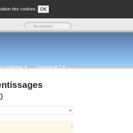
isation des cookies.
OK
es coulisses
Qui suis-je ?
▼
▼
entissages
0
×