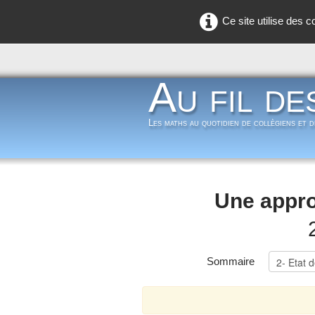
Ce site utilise des 
Au fil de
Les maths au quotidien de collègiens et 
Une appro
Sommaire