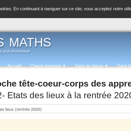
cookies. En continuant à naviguer sur ce site, vous acceptez notre util
s maths
de leur professeur
Accueil
Classe inversée
Dans la classe
Dans l
▼
▼
che tête-coeur-corps des appr
2- Etats des lieux à la rentrée 202