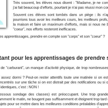
Très souvent, les élèves nous disent : "Madame, je ne comp
j'ai fait beaucoup d'efforts, pourtant je n'ai pas réussi mon co
Souvent ces élèves sont tombés dans un piège : ils n'ap
pourrions tous avoir les meilleurs cours, les meilleurs profs,
la maison et faire un maximum d'efforts, mais si nous ne 
"coeur", nos efforts resteront inefficaces.
les apprentissages, prendre en compte son "corps" et son "coeur" ?
tant pour les apprentissages de prendre 
"carburant", un manque d'activité physique, de trop nombreuses d
 assez dormi ? Peut-on rester attentifs toute une matinée si on est 
centrés sur une tâche si on est distrait par des notifications ou s
identiques, c'est : NON !
ci-dessous sondage des classes) est préoccupant. Une trop gran
ment le matin, ne bougent pas suffisamment et éteignent trop tard (voi
jets pour se mettre dans les meilleures conditions préalables d'appre