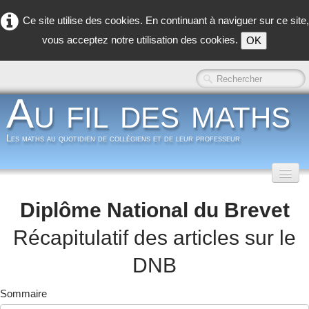
Ce site utilise des cookies. En continuant à naviguer sur ce site,
vous acceptez notre utilisation des cookies.
OK
Au fil des maths
Les maths au quotidien de collègiens et de leur professeur
Accueil
Diplôme National du Brevet
Classe inversée
▼
Récapitulatif des articles sur le
Dans la classe
▼
DNB
Dans les coulisses
▼
Sommaire