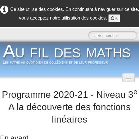
Ce site utilise des cookies. En continuant à naviguer sur ce site,
vous acceptez notre utilisation des cookies.
OK
Au fil des maths
Les maths au quotidien de collègiens et de leur professeur
Accueil
e
Programme 2020-21 - Niveau 3
Classe inversée
▼
A la découverte des fonctions
Dans la classe
▼
linéaires
Dans les coulisses
▼
En avant...