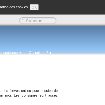
isation des cookies.
OK
es coulisses
Qui suis-je ?
▼
▼
ée, les élèves ont eu pour mission de
futur moi. Les consignes sont assez