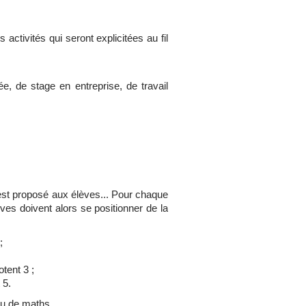
s activités qui seront explicitées au fil
tée, de stage en entreprise, de travail
t est proposé aux élèves... Pour chaque
lèves doivent alors se positionner de la
;
otent 3 ;
 5.
eu de maths.