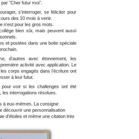
ar "Cher futur moi".
rager, s'interroger, se féliciter pour
 cours des 10 mois à venir.
ce n'est pour les gros mots.
 collège bien sûr, mais peuvent aussi
sonnels.
es et postées dans une boite spéciale
 prochain.
e, d'autres avec étonnement, les
 première activité avec application. Le
 les corps engagés dans l'écriture ont
sser à leur futur.
our voir si les challenges ont été
, les interrogations résolues.
ssés à eux-mêmes. La consigne
e découvrir une personnalisation
uie d'étoiles et même une citation très