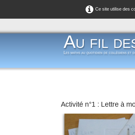
Ce site utilise des 
Au fil de
Les maths au quotidien de collègiens et 
Activité n°1 : Lettre à m