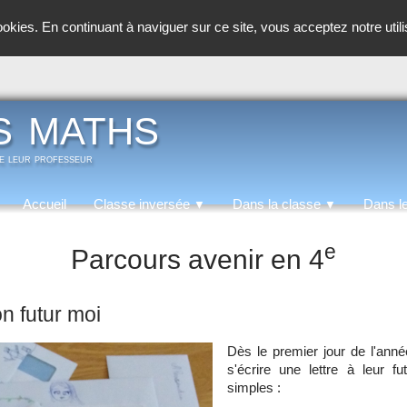
cookies. En continuant à naviguer sur ce site, vous acceptez notre util
s maths
de leur professeur
Accueil
Classe inversée
Dans la classe
Dans l
▼
▼
e
Parcours avenir en 4
on futur moi
Dès le premier jour de l'ann
s'écrire une lettre à leur 
simples :