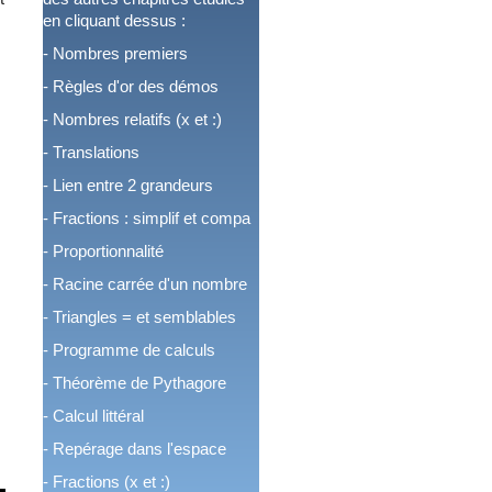
en cliquant dessus :
-
Nombres premiers
-
Règles d'or des démos
-
Nombres relatifs (x et :)
-
Translations
-
Lien entre 2 grandeurs
-
Fractions : simplif et compa
-
Proportionnalité
-
Racine carrée d'un nombre
-
Triangles = et semblables
-
Programme de calculs
-
Théorème de Pythagore
-
Calcul littéral
-
Repérage dans l'espace
-
Fractions (x et :)