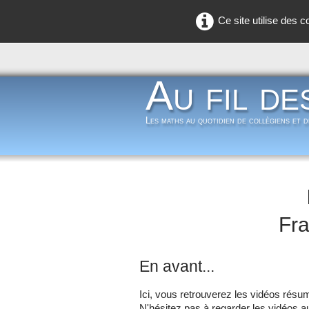
Ce site utilise des 
Au fil de
Les maths au quotidien de collègiens et 
Fra
En avant...
Ici, vous retrouverez les vidéos résu
N'hésitez pas à regarder les vidéos a