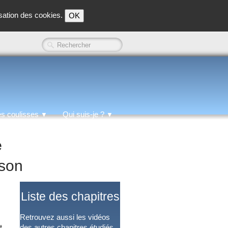
isation des cookies.
OK
es coulisses
Qui suis-je ?
▼
▼
e
ison
Liste des
chapitres
Retrouvez aussi les vidéos
t
des autres chapitres étudiés