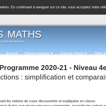
cookies. En continuant à naviguer sur ce site, vous acceptez notre util
s maths
de leur professeur
Accueil
Classe inversée
Dans la classe
Dans l
▼
▼
Programme 2020-21 - Niveau 4
ctions : simplification et compara
mant les notions de cours découvertes et expliquées en classe.
utant de fois que nécessaire pour comprendre, assimiler les notions e