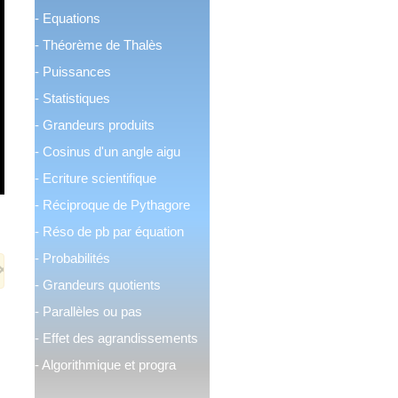
-
Equations
-
Théorème de Thalès
-
Puissances
-
Statistiques
-
Grandeurs produits
-
Cosinus d'un angle aigu
-
Ecriture scientifique
-
Réciproque de Pythagore
-
Réso de pb par équation
-
Probabilités
×
-
Grandeurs quotients
-
Parallèles ou pas
-
Effet des agrandissements
-
Algorithmique et progra