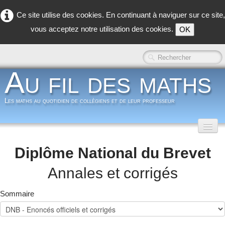
Ce site utilise des cookies. En continuant à naviguer sur ce site,
vous acceptez notre utilisation des cookies.
OK
Au fil des maths
Les maths au quotidien de collègiens et de leur professeur
Accueil
Diplôme National du Brevet
Classe inversée
▼
Annales et corrigés
Dans la classe
▼
Sommaire
Dans les coulisses
▼