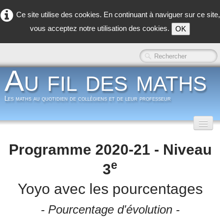
Ce site utilise des cookies. En continuant à naviguer sur ce site,
vous acceptez notre utilisation des cookies.
OK
Au fil des maths
Les maths au quotidien de collègiens et de leur professeur
Accueil
Programme 2020-21 - Niveau
Classe inversée
▼
e
3
Dans la classe
▼
Yoyo avec les pourcentages
Dans les coulisses
- Pourcentage d'évolution -
▼