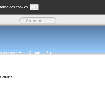
isation des cookies.
OK
Qui suis-je ?
es coulisses
▼
▼
es études.