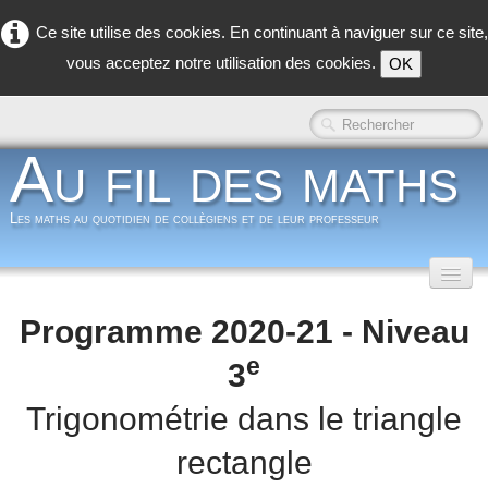
Ce site utilise des cookies. En continuant à naviguer sur ce site,
vous acceptez notre utilisation des cookies.
OK
Au fil des maths
Les maths au quotidien de collègiens et de leur professeur
Accueil
Programme 2020-21 - Niveau
Classe inversée
▼
e
3
Dans la classe
▼
Trigonométrie dans le triangle
rectangle
Dans les coulisses
▼