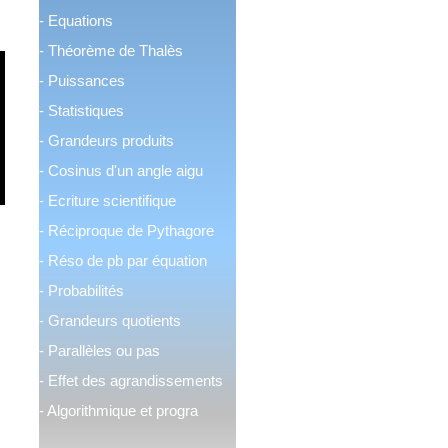
-
Equations
-
Théorème de Thalès
-
Puissances
-
Statistiques
-
Grandeurs produits
-
Cosinus d'un angle aigu
-
Ecriture scientifique
-
Réciproque de Pythagore
-
Réso de pb par équation
-
Probabilités
-
Grandeurs quotients
-
Parallèles ou pas
-
Effet des agrandissements
-
Algorithmique et progra