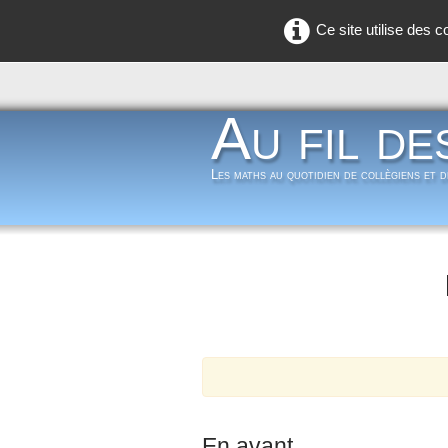
Ce site utilise des 
Au fil de
Les maths au quotidien de collègiens et 
En avant...