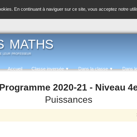
cookies. En continuant à naviguer sur ce site, vous acceptez notre util
s maths
de leur professeur
Accueil
Classe inversée
Dans la classe
Dans l
▼
▼
Programme 2020-21 - Niveau 4
Puissances