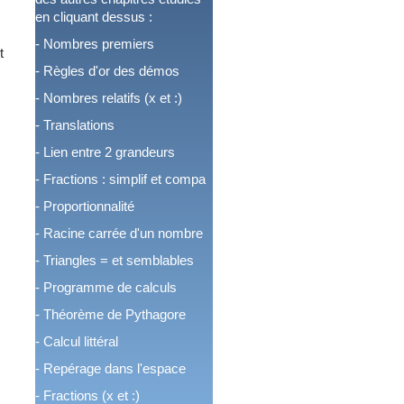
en cliquant dessus :
-
Nombres premiers
t
-
Règles d'or des démos
-
Nombres relatifs (x et :)
-
Translations
-
Lien entre 2 grandeurs
-
Fractions : simplif et compa
-
Proportionnalité
-
Racine carrée d'un nombre
-
Triangles = et semblables
-
Programme de calculs
-
Théorème de Pythagore
-
Calcul littéral
-
Repérage dans l'espace
-
Fractions (x et :)