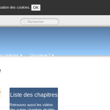
isation des cookies.
OK
es coulisses
Qui suis-je ?
▼
▼
e
×
Liste des
chapitres
Retrouvez aussi les vidéos
des autres chapitres étudiés