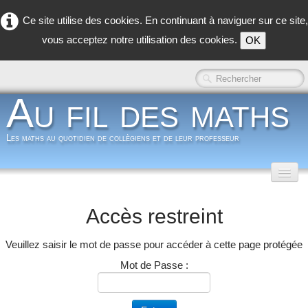
Ce site utilise des cookies. En continuant à naviguer sur ce site,
vous acceptez notre utilisation des cookies.
OK
Au fil des maths
Les maths au quotidien de collègiens et de leur professeur
Accueil
Accès restreint
Classe inversée
▼
Veuillez saisir le mot de passe pour accéder à cette page protégée
Dans la classe
▼
Mot de Passe :
Dans les coulisses
▼