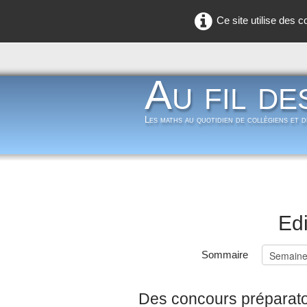
Ce site utilise des 
Au fil de
Les maths au quotidien de collègiens et 
Edi
Sommaire
Des concours préparato