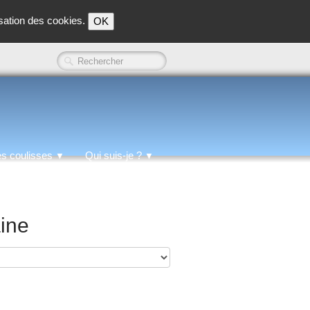
isation des cookies.
OK
es coulisses
Qui suis-je ?
▼
▼
aine