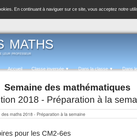
cookies. En continuant à naviguer sur ce site, vous acceptez notre util
s maths
de leur professeur
Accueil
Classe inversée
Dans la classe
Dans l
▼
▼
Semaine des mathématiques
tion 2018 - Préparation à la sem
ires pour les CM2-6es