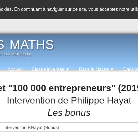
cookies. En continuant à naviguer sur ce site, vous acceptez notre util
s maths
de leur professeur
Accueil
Classe inversée
Dans la classe
Dans l
▼
▼
et "100 000 entrepreneurs" (201
Intervention de Philippe Hayat
Les bonus