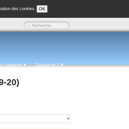
isation des cookies.
OK
es coulisses
Qui suis-je ?
▼
▼
9-20)