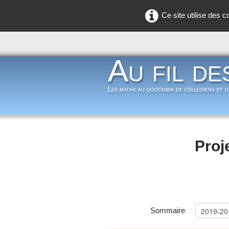
Ce site utilise des 
Au fil de
Les maths au quotidien de collègiens et 
Proj
Sommaire