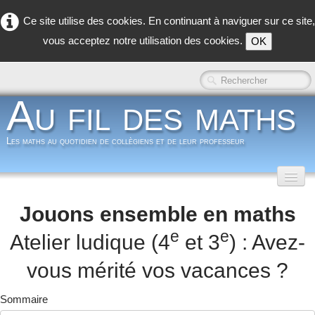
Ce site utilise des cookies. En continuant à naviguer sur ce site,
vous acceptez notre utilisation des cookies.
OK
Au fil des maths
Les maths au quotidien de collègiens et de leur professeur
Accueil
Jouons ensemble en maths
Classe inversée
▼
e
e
Atelier ludique (4
et 3
) : Avez-
Dans la classe
▼
vous mérité vos vacances ?
Dans les coulisses
▼
Sommaire