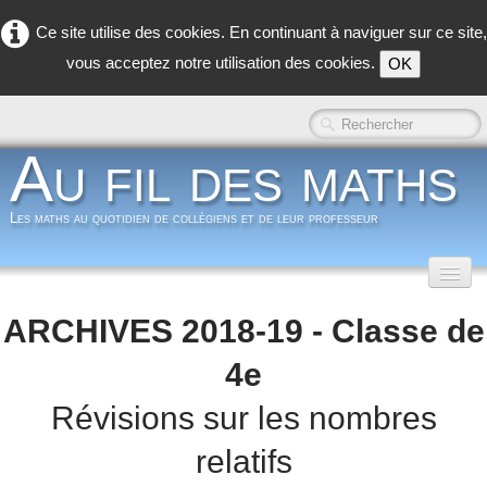
Ce site utilise des cookies. En continuant à naviguer sur ce site,
vous acceptez notre utilisation des cookies.
OK
Au fil des maths
Les maths au quotidien de collègiens et de leur professeur
Accueil
ARCHIVES 2018-19 - Classe de
Classe inversée
▼
4e
Dans la classe
▼
Révisions sur les nombres
relatifs
Dans les coulisses
▼