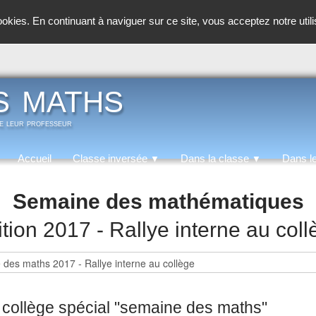
cookies. En continuant à naviguer sur ce site, vous acceptez notre util
s maths
de leur professeur
Accueil
Classe inversée
Dans la classe
Dans l
▼
▼
Semaine des mathématiques
tion 2017 - Rallye interne au col
 collège spécial "semaine des maths"