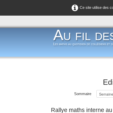
Ce site utilise des 
Au fil de
Les maths au quotidien de collègiens et 
Edi
Sommaire
Rallye maths interne au