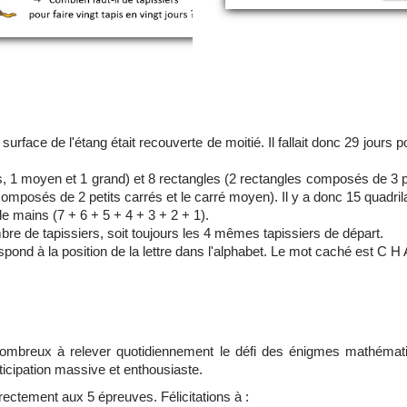
a surface de l'étang était recouverte de moitié. Il fallait donc 29 jours 
its, 1 moyen et 1 grand) et 8 rectangles (2 rectangles composés de 3
composés de 2 petits carrés et le carré moyen). Il y a donc 15 quadrila
e mains (7 + 6 + 5 + 4 + 3 + 2 + 1).
re de tapissiers, soit toujours les 4 mêmes tapissiers de départ.
nd à la position de la lettre dans l'alphabet. Le mot caché est C H 
nombreux à relever quotidiennement le défi des énigme
s mathémati
ticipation massive et enthousiaste.
rectement aux 5 épreuves. Félicitations à :