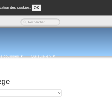
isation des cookies.
OK
es coulisses
Qui suis-je ?
▼
▼
lège