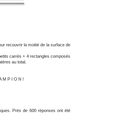
pour recouvrir la moitié de la surface de
 petits carrés + 4 rectangles composés
tères au total.
A M P I O N !
ques. Près de 600 réponses ont été