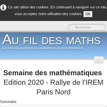
Ce site utilise des cookies. En continuant à naviguer sur ce site,
vous acceptez notre utilisation des cookies.
OK
Au fil des maths
Les maths au quotidien de collègiens et de leur professeur
Accueil
Semaine des mathématiques
Classe inversée
▼
Edition 2020 - Rallye de l'IREM
Dans la classe
▼
Paris Nord
Dans les coulisses
▼
Sommaire