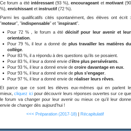
Ce forum a été
intéressant
(93 %),
encourageant
et
motivant
(9
%),
enrichissant
et
instructif
(72 %).
Parmi les qualificatifs cités spontanément, des élèves ont écrit :
"
moteur
", "
indispensable
" et "
inspirant
".
Pour 72 % , le forum a été
décisif pour leur avenir et leu
orientation
.
Pour 79 %, il leur a donné de
plus travailler les matières d
collège
.
Pour 83 %, il a répondu à des questions qu'ils se posaient.
Pour 83 %, il leur a donné envie d'
être plus persévérants
.
Pour 93 %, il leur a donné envie de
croire davantage en eux
.
Pour 93 %, il leur a donné envie de
plus s'engager
.
Pour 97 %, il leur a donné envie de
réaliser leurs rêves
.
Et parce que ce sont les élèves eux-mêmes qui en parlent le
mieux,
cliquez ici
pour découvrir leurs réponses ouvertes sur ce qu
le forum va changer pour leur avenir ou mieux ce qu'il leur donne
envie de changer dès aujourd'hui !
<<< Préparation (2017-18)
|
Récapitulatif