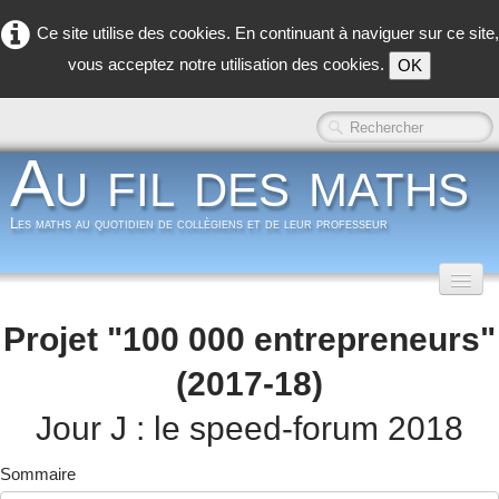
Ce site utilise des cookies. En continuant à naviguer sur ce site,
vous acceptez notre utilisation des cookies.
OK
Au fil des maths
Les maths au quotidien de collègiens et de leur professeur
Accueil
Projet "100 000 entrepreneurs"
Classe inversée
▼
(2017-18)
Dans la classe
▼
Jour J : le speed-forum 2018
Dans les coulisses
▼
Sommaire