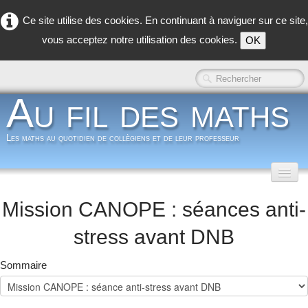
Ce site utilise des cookies. En continuant à naviguer sur ce site,
vous acceptez notre utilisation des cookies.
OK
Au fil des maths
Les maths au quotidien de collègiens et de leur professeur
Accueil
Mission CANOPE : séances anti-
Classe inversée
▼
stress avant DNB
Dans la classe
▼
Sommaire
Dans les coulisses
▼