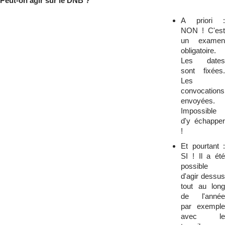
Peut-on agir sur le DNB ?
A priori :
NON ! C'est
un examen
obligatoire.
Les dates
sont fixées.
Les
convocations
envoyées.
Impossible
d'y échapper
!
Et pourtant :
SI ! Il a été
possible
d'agir dessus
tout au long
de l'année
par exemple
avec le