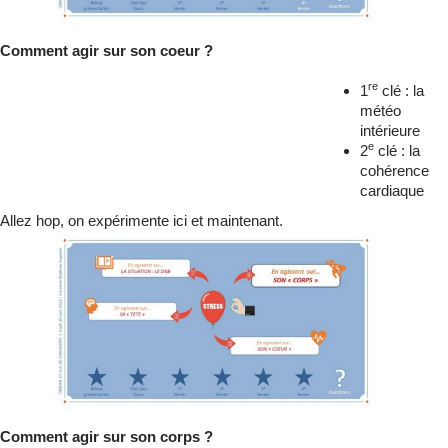
Comment agir sur son coeur ?
re
1
clé : la
météo
intérieure
e
2
clé : la
cohérence
cardiaque
Allez hop, on expérimente ici et maintenant.
Comment agir sur son corps ?